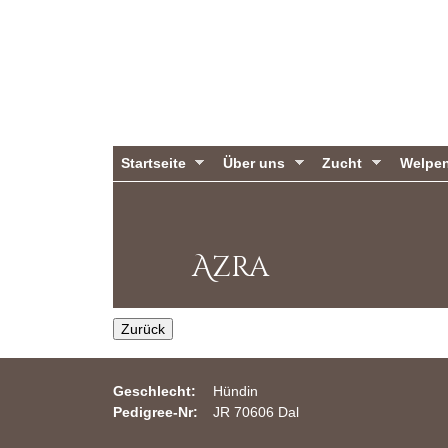
C
Startseite
Über uns
Zucht
Welpe
h
r
Azra
i
s
Zurück
t
Geschlecht:
Hündin
i
Pedigree-Nr:
JR 70606 Dal