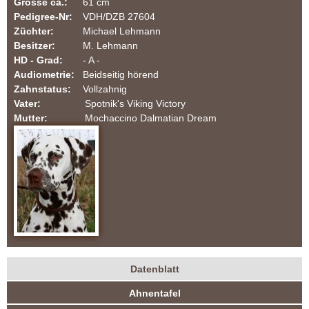
Grösse ca.:
61 cm
a
Pedigree-Nr:
VDH/DZB 27604
Züchter:
Michael Lehmann
t
Besitzer:
M. Lehmann
HD - Grad:
- A -
i
Audiometrie:
Beidseitig hörend
Zahnstatus:
Vollzahnig
n
Vater:
Spotnik's Viking Victory
Mutter:
Mochaccino Dalmatian Dream
e
r
-
F
C
Datenblatt
I
H
(
Ahnentafel
a
u
|