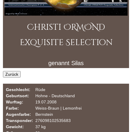
r
i
m
O
u
Christi ORMOND
R
l
a
M
Exquisite Selection
r
O
genannt
Silas
N
Zurück
D
D
Geschlecht:
Rüde
Geburtsort:
Hohne - Deutschland
a
Wurftag:
19.07.2008
Farbe:
Weiss-Braun | Lemonfrei
l
Augenfarbe:
Bernstein
Transponder:
276098102535683
m
Gewicht:
37 kg