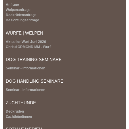
k
Anfrage
i
Welpenanfrage
s
Deckrüdenanfrage
e
Besichtungsanfrage
x
t
WÜRFE | WELPEN
e
r
Aktueller Wurf Juni 2026
n
Christi ORMOND MM - Wurf
a
l
DOG TRAINING SEMINARE
)
Seminar - Informationen
DOG HANDLING SEMINARE
Seminar - Informationen
ZUCHTHUNDE
Deckrüden
Zuchthündinnen