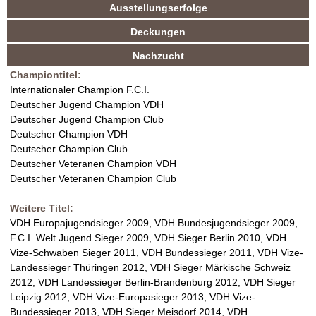
k
Ausstellungserfolge
n
t
V
Deckungen
i
d
v
D
Nachzucht
e
Championtitel:
r
H
Internationaler Champion F.C.I.
R
Deutscher Jugend Champion VDH
e
Z
Deutscher Jugend Champion Club
i
Deutscher Champion VDH
t
u
Deutscher Champion Club
e
Deutscher Veteranen Champion VDH
r
c
Deutscher Veteranen Champion Club
)
h
Weitere Titel:
VDH Europajugendsieger 2009, VDH Bundesjugendsieger 2009,
t
F.C.I. Welt Jugend Sieger 2009, VDH Sieger Berlin 2010, VDH
Vize-Schwaben Sieger 2011, VDH Bundessieger 2011, VDH Vize-
Landessieger Thüringen 2012, VDH Sieger Märkische Schweiz
2012, VDH Landessieger Berlin-Brandenburg 2012, VDH Sieger
Leipzig 2012, VDH Vize-Europasieger 2013, VDH Vize-
Bundessieger 2013, VDH Sieger Meisdorf 2014, VDH