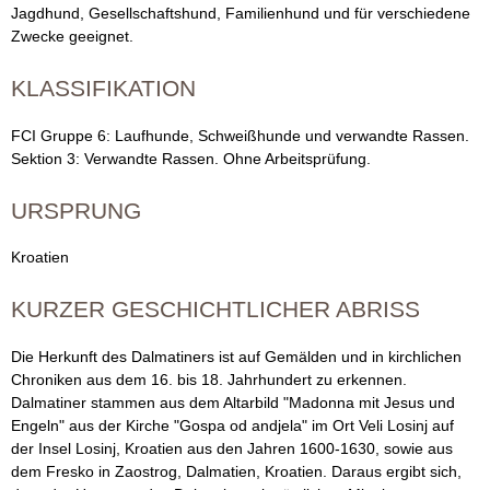
Jagdhund, Gesellschaftshund, Familienhund und für verschiedene
a
Zwecke geeignet.
t
KLASSIFIKATION
i
FCI Gruppe 6: Laufhunde, Schweißhunde und verwandte Rassen.
n
Sektion 3: Verwandte Rassen. Ohne Arbeitsprüfung.
e
URSPRUNG
r
Kroatien
-
KURZER GESCHICHTLICHER ABRISS
F
Die Herkunft des Dalmatiners ist auf Gemälden und in kirchlichen
Chroniken aus dem 16. bis 18. Jahrhundert zu erkennen.
C
Dalmatiner stammen aus dem Altarbild "Madonna mit Jesus und
Engeln" aus der Kirche "Gospa od andjela" im Ort Veli Losinj auf
I
der Insel Losinj, Kroatien aus den Jahren 1600-1630, sowie aus
dem Fresko in Zaostrog, Dalmatien, Kroatien. Daraus ergibt sich,
|