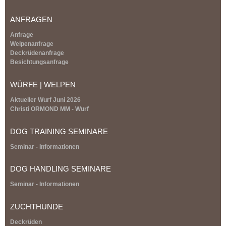
l
i
ANFRAGEN
n
k
Anfrage
i
Welpenanfrage
s
Deckrüdenanfrage
e
Besichtungsanfrage
x
t
WÜRFE | WELPEN
e
r
Aktueller Wurf Juni 2026
n
Christi ORMOND MM - Wurf
a
l
DOG TRAINING SEMINARE
)
Seminar - Informationen
DOG HANDLING SEMINARE
Seminar - Informationen
ZUCHTHUNDE
Deckrüden