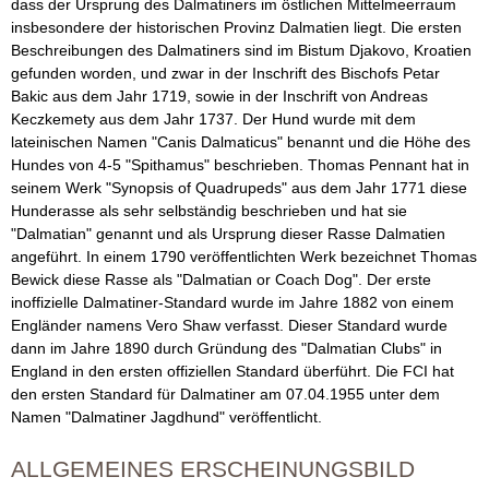
dass der Ursprung des Dalmatiners im östlichen Mittelmeerraum
insbesondere der historischen Provinz Dalmatien liegt. Die ersten
V
Beschreibungen des Dalmatiners sind im Bistum Djakovo, Kroatien
gefunden worden, und zwar in der Inschrift des Bischofs Petar
D
Bakic aus dem Jahr 1719, sowie in der Inschrift von Andreas
Keczkemety aus dem Jahr 1737. Der Hund wurde mit dem
H
lateinischen Namen "Canis Dalmaticus" benannt und die Höhe des
Hundes von 4-5 "Spithamus" beschrieben. Thomas Pennant hat in
Z
seinem Werk "Synopsis of Quadrupeds" aus dem Jahr 1771 diese
Hunderasse als sehr selbständig beschrieben und hat sie
u
"Dalmatian" genannt und als Ursprung dieser Rasse Dalmatien
angeführt. In einem 1790 veröffentlichten Werk bezeichnet Thomas
c
Bewick diese Rasse als "Dalmatian or Coach Dog". Der erste
inoffizielle Dalmatiner-Standard wurde im Jahre 1882 von einem
h
Engländer namens Vero Shaw verfasst. Dieser Standard wurde
dann im Jahre 1890 durch Gründung des "Dalmatian Clubs" in
t
England in den ersten offiziellen Standard überführt. Die FCI hat
den ersten Standard für Dalmatiner am 07.04.1955 unter dem
Namen "Dalmatiner Jagdhund" veröffentlicht.
ALLGEMEINES ERSCHEINUNGSBILD