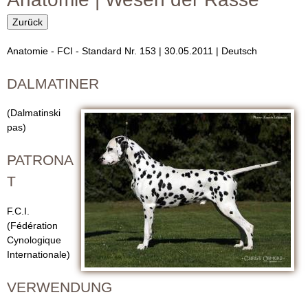
r
i
m
Zurück
O
u
Anatomie - FCI - Standard Nr. 153 | 30.05.2011 | Deutsch
R
l
DALMATINER
a
M
r
(Dalmatinski
O
pas)
N
PATRONA
D
T
D
F.C.I.
(Fédération
a
Cynologique
Internationale)
l
VERWENDUNG
m