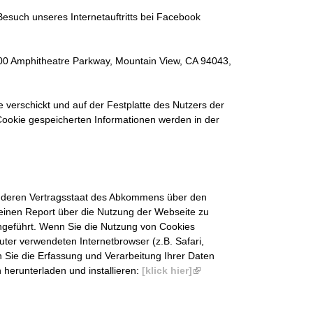
esuch unseres Internetauftritts bei Facebook
600 Amphitheatre Parkway, Mountain View, CA 94043,
e verschickt und auf der Festplatte des Nutzers der
ookie gespeicherten Informationen werden in der
anderen Vertragsstaat des Abkommens über den
einen Report über die Nutzung der Webseite zu
ngeführt. Wenn Sie die Nutzung von Cookies
er verwendeten Internetbrowser (z.B. Safari,
 Sie die Erfassung und Verarbeitung Ihrer Daten
herunterladen und installieren:
[klick hier]
(
l
i