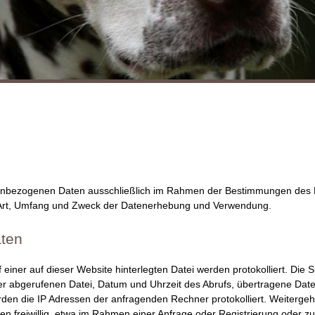
enbezogenen Daten ausschließlich im Rahmen der Bestimmungen des 
r Art, Umfang und Zweck der Datenerhebung und Verwendung.
aten
uf einer auf dieser Website hinterlegten Datei werden protokolliert. D
der abgerufenen Datei, Datum und Uhrzeit des Abrufs, übertragene Dat
en die IP Adressen der anfragenden Rechner protokolliert. Weiterg
 freiwillig, etwa im Rahmen einer Anfrage oder Registrierung oder zu