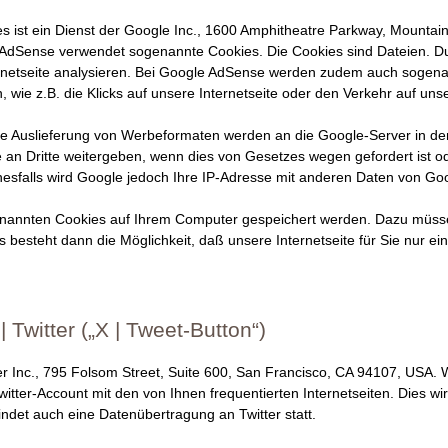
s ist ein Dienst der Google Inc., 1600 Amphitheatre Parkway, Mounta
AdSense verwendet sogenannte Cookies. Die Cookies sind Dateien. Du
rnetseite analysieren. Bei Google AdSense werden zudem auch sogena
 wie z.B. die Klicks auf unsere Internetseite oder den Verkehr auf unse
ie Auslieferung von Werbeformaten werden an die Google-Server in den
n Dritte weitergeben, wenn dies von Gesetzes wegen gefordert ist ode
sfalls wird Google jedoch Ihre IP-Adresse mit anderen Daten von Go
genannten Cookies auf Ihrem Computer gespeichert werden. Dazu müsse
esteht dann die Möglichkeit, daß unsere Internetseite für Sie nur ein
Twitter („X | Tweet-Button“)
ter Inc., 795 Folsom Street, Suite 600, San Francisco, CA 94107, USA. 
witter-Account mit den von Ihnen frequentierten Internetseiten. Dies wi
det auch eine Datenübertragung an Twitter statt.