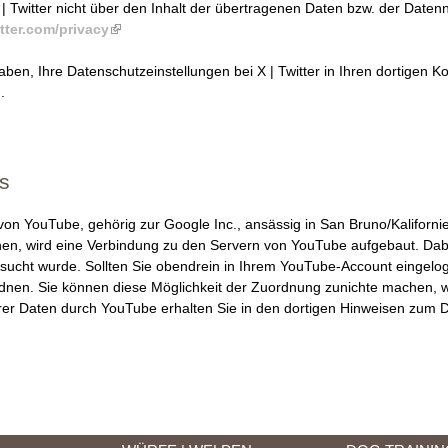
X | Twitter nicht über den Inhalt der übertragenen Daten bzw. der Date
itter.com/privacy
(
l
aben, Ihre Datenschutzeinstellungen bei X | Twitter in Ihren dortigen K
i
.
n
k
i
s
e
s
x
t
n von YouTube, gehörig zur Google Inc., ansässig in San Bruno/Kalifor
e
hen, wird eine Verbindung zu den Servern von YouTube aufgebaut. Dabe
r
esucht wurde. Sollten Sie obendrein in Ihrem YouTube-Account eingelo
n
ordnen. Sie können diese Möglichkeit der Zuordnung zunichte machen, 
a
rer Daten durch YouTube erhalten Sie in den dortigen Hinweisen zum 
l
)