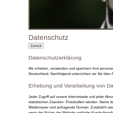
O
R
M
O
Datenschutz
N
Zurück
D
Datenschutzerklärung
D
Wir erheben, verwenden und speichern Ihre person
Deutschland. Nachfolgend unterrichten wir Sie übe
a
Erhebung und Verarbeitung von D
l
m
Jeder Zugriff auf unsere Internetseite und jeder Abr
statistischen Zwecken. Protokolliert werden: Name 
a
Webbrowser und anfragende Domain. Zusätzlich werd
wenn der Nutzer der Website und/oder Kunde Angaben