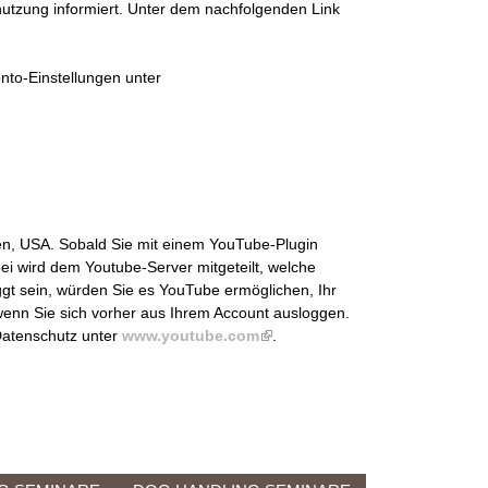
nnutzung informiert. Unter dem nachfolgenden Link
onto-Einstellungen unter
nien, USA. Sobald Sie mit einem YouTube-Plugin
i wird dem Youtube-Server mitgeteilt, welche
ggt sein, würden Sie es YouTube ermöglichen, Ihr
wenn Sie sich vorher aus Ihrem Account ausloggen.
Datenschutz unter
www.youtube.com
(
.
l
i
n
k
i
s