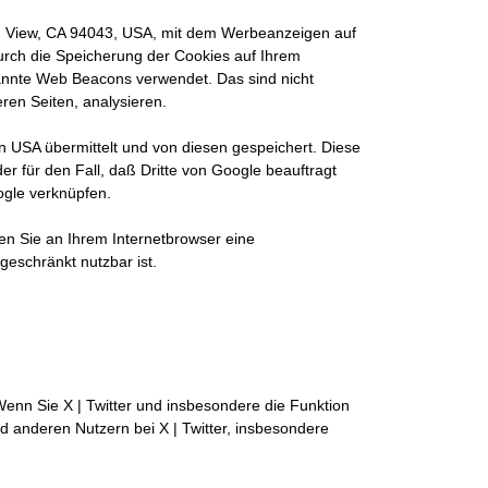
n
k
in View, CA 94043, USA, mit dem Werbeanzeigen auf
i
rch die Speicherung der Cookies auf Ihrem
s
nnte Web Beacons verwendet. Das sind nicht
e
ren Seiten, analysieren.
x
t
 USA übermittelt und von diesen gespeichert. Diese
e
r für den Fall, daß Dritte von Google beauftragt
r
ogle verknüpfen.
n
a
n Sie an Ihrem Internetbrowser eine
l
geschränkt nutzbar ist.
)
Wenn Sie X | Twitter und insbesondere die Funktion
rd anderen Nutzern bei X | Twitter, insbesondere