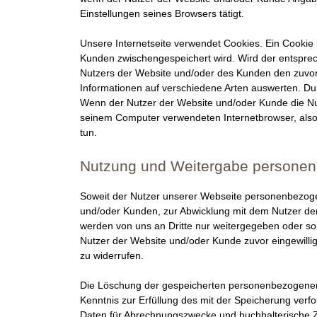
t
Einstellungen seines Browsers tätigt.
i
Unsere Internetseite verwendet Cookies. Ein Cookie i
Kunden zwischengespeichert wird. Wird der entspre
n
Nutzers der Website und/oder des Kunden den zuvor
Informationen auf verschiedene Arten auswerten. Dur
e
Wenn der Nutzer der Website und/oder Kunde die Nut
seinem Computer verwendeten Internetbrowser, also 
r
tun.
-
Nutzung und Weitergabe persone
F
Soweit der Nutzer unserer Webseite personenbezogen
und/oder Kunden, zur Abwicklung mit dem Nutzer de
C
werden von uns an Dritte nur weitergegeben oder so
Nutzer der Website und/oder Kunde zuvor eingewilligt
I
zu widerrufen.
|
Die Löschung der gespeicherten personenbezogenen D
Kenntnis zur Erfüllung des mit der Speicherung verfo
V
Daten für Abrechnungszwecke und buchhalterische 