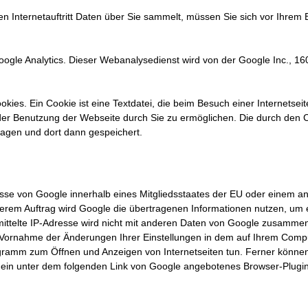
l
n
Internetauftritt Daten über Sie sammelt, müssen Sie sich vor Ihrem B
i
a
n
l
k
)
oogle Analytics. Dieser Webanalysedienst wird von der Google Inc., 1
i
s
e
kies. Ein Cookie ist eine Textdatei, die beim Besuch einer Internetseit
x
er Benutzung der Webseite durch Sie zu ermöglichen. Die durch den C
t
agen und dort dann gespeichert.
e
r
n
a
l
sse von Google innerhalb eines Mitgliedsstaates der EU oder einem 
)
erem Auftrag wird Google die übertragenen Informationen nutzen, um 
mittelte IP-Adresse wird nicht mit anderen Daten von Google zusamme
Vornahme der Änderungen Ihrer Einstellungen in dem auf Ihrem Comput
rogramm zum Öffnen und Anzeigen von Internetseiten tun. Ferner können
ein unter dem folgenden Link von Google angebotenes Browser-Plugin 