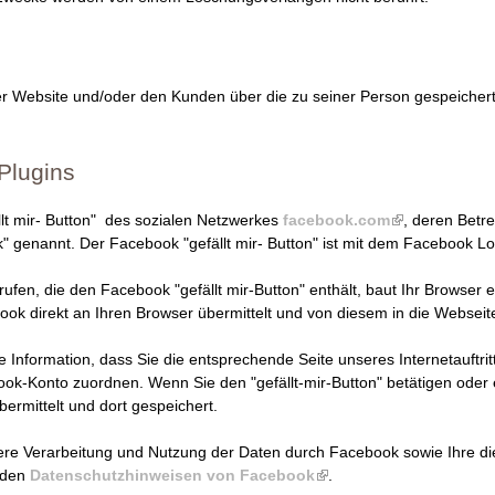
 der Website und/oder den Kunden über die zu seiner Person gespeiche
Plugins
llt mir- Button" des sozialen Netzwerkes
facebook.com
(
, deren Betre
" genannt. Der Facebook "gefällt mir- Button" ist mit dem Facebook L
l
i
rufen, die den Facebook "gefällt mir-Button" enthält, baut Ihr Browser 
n
ook direkt an Ihren Browser übermittelt und von diesem in die Websei
k
i
e Information, dass Sie die entsprechende Seite unseres Internetauftri
s
k-Konto zuordnen. Wenn Sie den "gefällt-mir-Button" betätigen oder
e
ermittelt und dort gespeichert.
x
t
e Verarbeitung und Nutzung der Daten durch Facebook sowie Ihre die
e
 den
Datenschutzhinweisen von Facebook
(
.
r