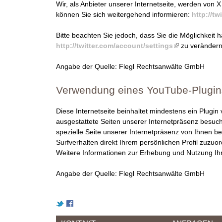
Wir, als Anbieter unserer Internetseite, werden von 
können Sie sich weitergehend informieren:
http://tw
Bitte beachten Sie jedoch, dass Sie die Möglichkeit h
http://twitter.com/account/settings
(
zu verändern
l
Angabe der Quelle: Flegl Rechtsanwälte GmbH
i
n
k
Verwendung eines YouTube-Plugin
i
s
Diese Internetseite beinhaltet mindestens ein Plugi
e
ausgestattete Seiten unserer Internetpräsenz besuc
x
spezielle Seite unserer Internetpräsenz von Ihnen b
t
Surfverhalten direkt Ihrem persönlichen Profil zuzu
e
Weitere Informationen zur Erhebung und Nutzung Ih
r
n
Angabe der Quelle: Flegl Rechtsanwälte GmbH
a
l
)