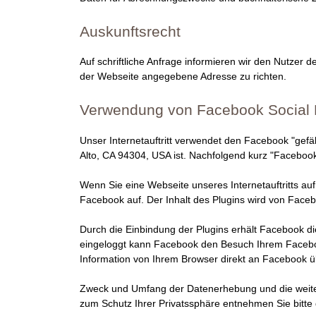
D
Auskunftsrecht
H
Auf schriftliche Anfrage informieren wir den Nutzer
der Webseite angegebene Adresse zu richten.
Z
Verwendung von Facebook Social 
u
Unser Internetauftritt verwendet den Facebook "gefä
c
Alto, CA 94304, USA ist. Nachfolgend kurz "Facebook
h
Wenn Sie eine Webseite unseres Internetauftritts auf
Facebook auf. Der Inhalt des Plugins wird von Faceb
t
Durch die Einbindung der Plugins erhält Facebook di
eingeloggt kann Facebook den Besuch Ihrem Faceboo
Information von Ihrem Browser direkt an Facebook üb
Zweck und Umfang der Datenerhebung und die weiter
zum Schutz Ihrer Privatssphäre entnehmen Sie bitte