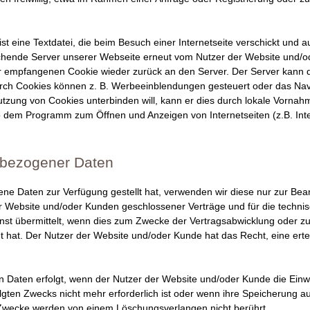
st eine Textdatei, die beim Besuch einer Internetseite verschickt und 
chende Server unserer Webseite erneut vom Nutzer der Website und/o
 empfangenen Cookie wieder zurück an den Server. Der Server kann d
ch Cookies können z. B. Werbeeinblendungen gesteuert oder das Navigi
zung von Cookies unterbinden will, kann er dies durch lokale Vornah
dem Programm zum Öffnen und Anzeigen von Internetseiten (z.B. Intern
nbezogener Daten
e Daten zur Verfügung gestellt hat, verwenden wir diese nur zur Bea
r Website und/oder Kunden geschlossener Verträge und für die techni
nst übermittelt, wenn dies zum Zwecke der Vertragsabwicklung oder zu
 hat. Der Nutzer der Website und/oder Kunde hat das Recht, eine erteilt
aten erfolgt, wenn der Nutzer der Website und/oder Kunde die Einwil
lgten Zwecks nicht mehr erforderlich ist oder wenn ihre Speicherung a
Zwecke werden von einem Löschungsverlangen nicht berührt.