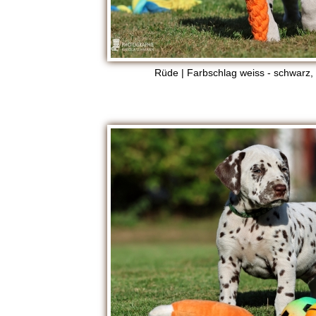
D
H
Rüde | Farbschlag weiss - schwarz
Z
u
c
h
t