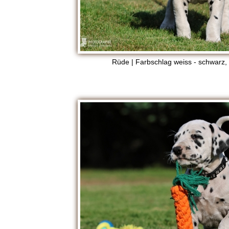
t
i
n
Rüde | Farbschlag weiss - schwarz
e
r
-
F
C
I
|
V