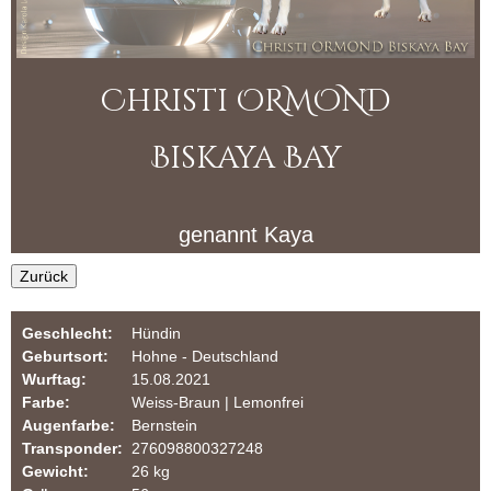
r
i
m
O
u
Christi ORMOND
R
l
a
M
Biskaya Bay
r
O
genannt
Kaya
N
Zurück
D
D
Geschlecht:
Hündin
Geburtsort:
Hohne - Deutschland
a
Wurftag:
15.08.2021
Farbe:
Weiss-Braun | Lemonfrei
l
Augenfarbe:
Bernstein
Transponder:
276098800327248
m
Gewicht:
26 kg