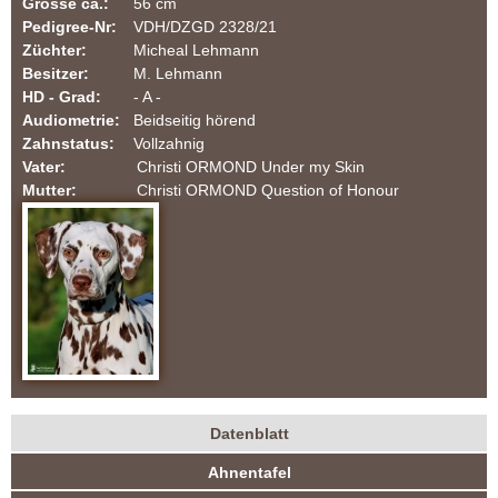
Grösse ca.:
56 cm
a
Pedigree-Nr:
VDH/DZGD 2328/21
Züchter:
Micheal Lehmann
t
Besitzer:
M. Lehmann
HD - Grad:
- A -
i
Audiometrie:
Beidseitig hörend
Zahnstatus:
Vollzahnig
n
Vater:
Christi ORMOND Under my Skin
Mutter:
Christi ORMOND Question of Honour
e
r
-
F
C
Datenblatt
I
H
(
Ahnentafel
a
u
|