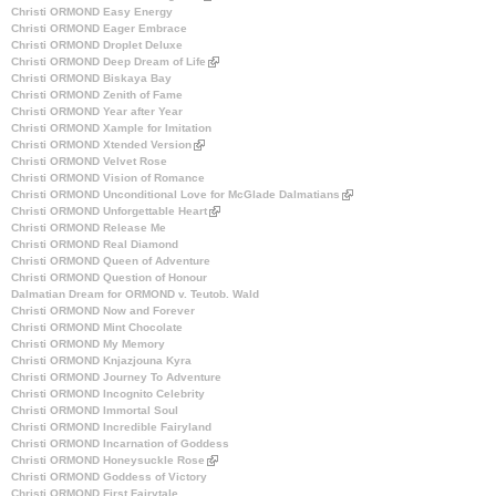
Christi ORMOND Easy Energy
l
Christi ORMOND Eager Embrace
i
Christi ORMOND Droplet Deluxe
n
Christi ORMOND Deep Dream of Life
k
(
Christi ORMOND Biskaya Bay
i
l
Christi ORMOND Zenith of Fame
s
i
Christi ORMOND Year after Year
e
n
Christi ORMOND Xample for Imitation
x
k
Christi ORMOND Xtended Version
(
t
i
Christi ORMOND Velvet Rose
l
e
s
Christi ORMOND Vision of Romance
i
r
e
Christi ORMOND Unconditional Love for McGlade Dalmatians
n
n
x
(
Christi ORMOND Unforgettable Heart
k
a
t
(
l
Christi ORMOND Release Me
i
l
e
l
i
Christi ORMOND Real Diamond
s
)
r
i
n
Christi ORMOND Queen of Adventure
e
n
n
k
Christi ORMOND Question of Honour
x
a
k
i
Dalmatian Dream for ORMOND v. Teutob. Wald
t
l
i
s
Christi ORMOND Now and Forever
e
)
s
e
Christi ORMOND Mint Chocolate
r
e
x
Christi ORMOND My Memory
n
x
t
Christi ORMOND Knjazjouna Kyra
a
t
e
Christi ORMOND Journey To Adventure
l
e
r
Christi ORMOND Incognito Celebrity
)
r
n
Christi ORMOND Immortal Soul
n
a
Christi ORMOND Incredible Fairyland
a
l
Christi ORMOND Incarnation of Goddess
l
)
Christi ORMOND Honeysuckle Rose
(
)
Christi ORMOND Goddess of Victory
l
Christi ORMOND First Fairytale
i