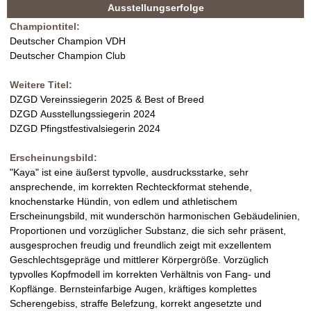
k
Ausstellungserfolge
n
t
V
Championtitel:
i
d
Deutscher Champion VDH
v
D
Deutscher Champion Club
e
r
H
Weitere Titel:
R
DZGD Vereinssiegerin 2025 & Best of Breed
e
Z
DZGD Ausstellungssiegerin 2024
i
DZGD Pfingstfestivalsiegerin 2024
t
u
e
Erscheinungsbild:
r
c
"Kaya" ist eine äußerst typvolle, ausdrucksstarke, sehr
)
ansprechende, im korrekten Rechteckformat stehende,
h
knochenstarke Hündin, von edlem und athletischem
Erscheinungsbild, mit wunderschön harmonischen Gebäudelinien,
t
Proportionen und vorzüglicher Substanz, die sich sehr präsent,
ausgesprochen freudig und freundlich zeigt mit exzellentem
Geschlechtsgepräge und mittlerer Körpergröße. Vorzüglich
typvolles Kopfmodell im korrekten Verhältnis von Fang- und
Kopflänge. Bernsteinfarbige Augen, kräftiges komplettes
Scherengebiss, straffe Belefzung, korrekt angesetzte und