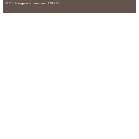
F.C.I. Zwingerschutznummer 178 / 03