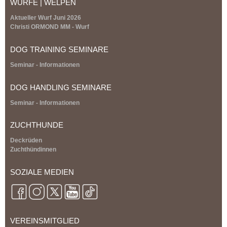
WÜRFE | WELPEN
e
r
Aktueller Wurf Juni 2026
n
Christi ORMOND MM - Wurf
a
l
DOG TRAINING SEMINARE
)
Seminar - Informationen
DOG HANDLING SEMINARE
Seminar - Informationen
ZUCHTHUNDE
Deckrüden
Zuchthündinnen
SOZIALE MEDIEN
VEREINSMITGLIED