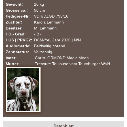
Gewicht:
26 kg
a
Grösse ca.:
56 cm
Pedigree-Nr:
VDH/DZGD 799/16
t
Züchter:
Karola Lehmann
Besitzer:
M. Lehmann
i
HD - Grad:
- B -
HUS | PRKG2:
DCM-frei, Jahr 2020 | N/N
n
Audiometrie:
Beidseitig hörend
Zahnstatus:
Vollzahnig
e
Vater:
Christi ORMOND Magic Moon
Mutter:
Treasure Toulouse vom Teutoburger Wald
r
-
F
C
I
|
Datenblatt