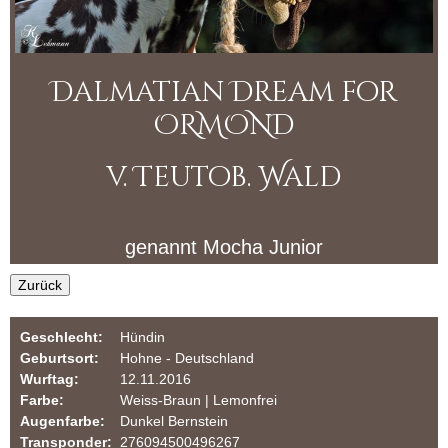
r
i
m
O
u
Dalmatian Dream for
R
l
ORMOND
a
M
r
v. Teutob. Wald
O
N
genannt
Mocha Junior
D
Zurück
D
Geschlecht:
Hündin
a
Geburtsort:
Hohne - Deutschland
Wurftag:
12.11.2016
l
Farbe:
Weiss-Braun | Lemonfrei
Augenfarbe:
Dunkel Bernstein
m
Transponder:
276094500496267