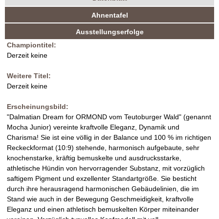
H
(
Ahnentafel
V
a
u
k
Ausstellungserfolge
n
D
t
Championtitel:
i
d
Derzeit keine
H
v
e
Weitere Titel:
Z
r
Derzeit keine
R
u
e
Erscheinungsbild:
i
"Dalmatian Dream for ORMOND vom Teutoburger Wald" (genannt
c
t
Mocha Junior) vereinte kraftvolle Eleganz, Dynamik und
e
Charisma! Sie ist eine völlig in der Balance und 100 % im richtigen
h
r
Reckeckformat (10:9) stehende, harmonisch aufgebaute, sehr
)
knochenstarke, kräftig bemuskelte und ausdrucksstarke,
t
athletische Hündin von hervorragender Substanz, mit vorzüglich
saftigem Pigment und exzellenter Standartgröße. Sie besticht
durch ihre herausragend harmonischen Gebäudelinien, die im
Stand wie auch in der Bewegung Geschmeidigkeit, kraftvolle
Eleganz und einen athletisch bemuskelten Körper miteinander