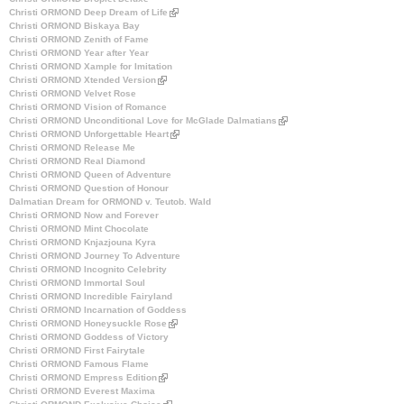
Christi ORMOND Deep Dream of Life
k
(
Christi ORMOND Biskaya Bay
i
l
Christi ORMOND Zenith of Fame
s
i
Christi ORMOND Year after Year
e
n
Christi ORMOND Xample for Imitation
x
k
Christi ORMOND Xtended Version
(
t
i
Christi ORMOND Velvet Rose
l
e
s
Christi ORMOND Vision of Romance
i
r
e
Christi ORMOND Unconditional Love for McGlade Dalmatians
n
n
x
(
Christi ORMOND Unforgettable Heart
k
a
t
(
l
Christi ORMOND Release Me
i
l
e
l
i
Christi ORMOND Real Diamond
s
)
r
i
n
Christi ORMOND Queen of Adventure
e
n
n
k
Christi ORMOND Question of Honour
x
a
k
i
Dalmatian Dream for ORMOND v. Teutob. Wald
t
l
i
s
Christi ORMOND Now and Forever
e
)
s
e
Christi ORMOND Mint Chocolate
r
e
x
Christi ORMOND Knjazjouna Kyra
n
x
t
Christi ORMOND Journey To Adventure
a
t
e
Christi ORMOND Incognito Celebrity
l
e
r
Christi ORMOND Immortal Soul
)
r
n
Christi ORMOND Incredible Fairyland
n
a
Christi ORMOND Incarnation of Goddess
a
l
Christi ORMOND Honeysuckle Rose
(
l
)
Christi ORMOND Goddess of Victory
l
)
Christi ORMOND First Fairytale
i
Christi ORMOND Famous Flame
n
Christi ORMOND Empress Edition
(
k
Christi ORMOND Everest Maxima
l
i