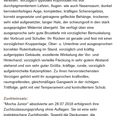
vereinen. Vorzüglich typvolles Kopfmodell mit voll
durchpigmentiertem Lefzen, Augen- wie auch Nasensaum, dunkel
bernsteinfarbiges Auge, komplettes, kräftiges Scherengebiss,
korrekt angesetzte und getragene gefleckte Behänge, trockener,
sehr edel aufgesetzter, langer Hals, der schwungvoll in den stark
ausgeprägten Widerrist übergeht. Sie verfügt über eine
ausgesproche sehr gute Brusttiefe mit vorzüglicher Bemuskelung
der Vorbrust und Schulter. Ihr Rücken ist gerade und fest mit einer
vorzüglichen Kruppenlage, Ober- u. Unterlinie und ausgesprochen
korrekter Rutenhaltung im Stand, vorzüglich und kräftig
aufgeripptes Gebäude, exzellente Winkelung der Vor- und
Hinterhand, vorzüglich verteilte Fleckung in sehr gutem Abstand
stehend und von sehr guter Größe, kräftige, runde, vorzüglich
aufgeknöchelte Katzenpfoten. Zu ihren hervorstechensten
Vorzügen gehört wohl ihr ausgesprochen kraftvolles,
raumgreifendes, gleichmäßiges Gangwerk in der richtigen
Trittfolge, geht mit viel Temperament und kontrolliertem Schub.
Zuchteinsatz:
"Mocha Junior" absolvierte am 28.07.2018 erfolgreich ihre
Zuchtzulassungsprüfung ohne Auflagen. Sie ist eine sehr
instinktsichere Zuchthündin. Sowohl die Deckungen, die